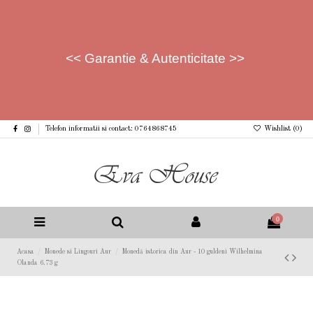
<< Garantie & Autenticitate >>
Telefon informatii si contact: 0764868745
Wishlist (
0
)
0
Acasa
Monede si Lingouri Aur
Monedă istorica din Aur - 10 guldeni Wilhelmina
Olanda 6.73 g