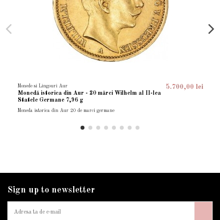
Monede si Lingouri Aur
5.700,00 lei
Monedă istorica din Aur - 20 mărci Wilhelm al II-lea
Statele Germane 7,96 g
Moneda istorica din Aur 20 de marci germane
Sign up to newsletter