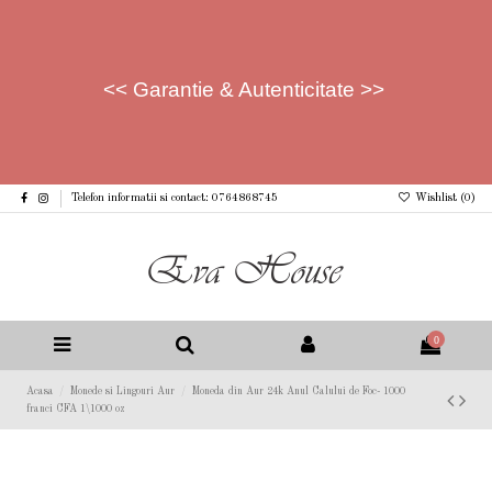
<< Garantie & Autenticitate >>
Telefon informatii si contact: 0764868745
Wishlist (
0
)
0
Acasa
Monede si Lingouri Aur
Moneda din Aur 24k Anul Calului de Foc- 1000
franci CFA 1\1000 oz