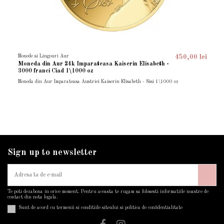
Monede si Lingouri Aur
450,00 lei
Moneda din Aur 24k Imparateasa Kaiserin Elisabeth -
3000 franci Ciad 1\1000 oz
Moneda din Aur Imparateasa Austriei Kaiserin Elisabeth - Sisi 1\1000 oz
Sign up to newsletter
Te poti dezabona in orice moment. Pentru aceasta te rugam sa folosesti informatiile noastre de
contact din nota legala.
Sunt de acord cu termenii si conditiile siteului si politica de confidentialitate